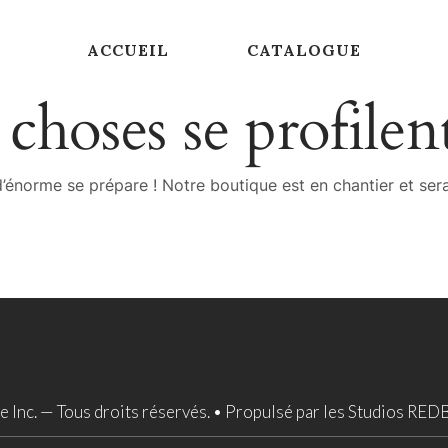
ACCUEIL
CATALOGUE
choses se profilent
énorme se prépare ! Notre boutique est en chantier et sera
Inc. — Tous droits réservés. •
Propulsé par les Studios RED