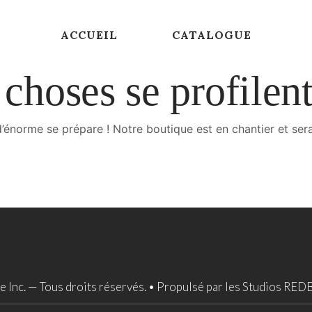
ACCUEIL
CATALOGUE
choses se profilent
énorme se prépare ! Notre boutique est en chantier et sera
Inc. — Tous droits réservés. •
Propulsé par les Studios RED